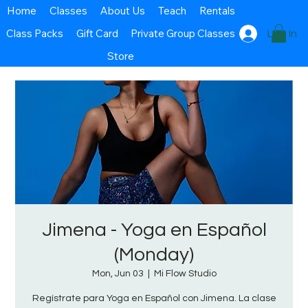
Home
Classes
About Us
Teach
Rentals
Class Packs
Gift Card
Private Group Classes
Log In
Store
Jimena - Yoga en Español
(Monday)
Mon, Jun 03
  |  
Mi Flow Studio
Regístrate para Yoga en Español con Jimena. La clase