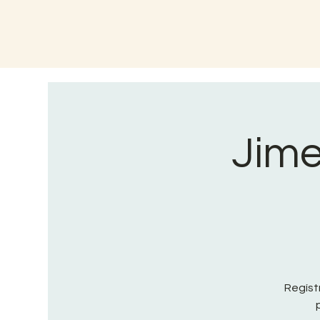
Jime
Regíst