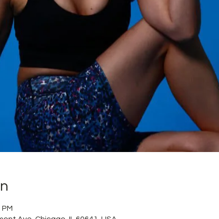
on
0 PM
mont Ave, Chicago, IL 60641, USA