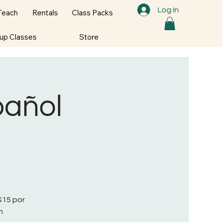
Log In
Teach
Rentals
Class Packs
oup Classes
Store
pañol
$15 por
m