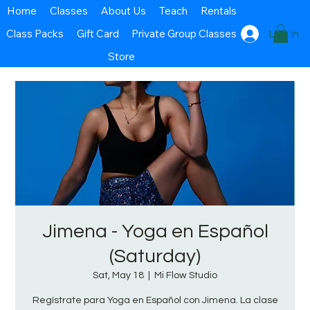
Home
Classes
About Us
Teach
Rentals
Class Packs
Gift Card
Private Group Classes
Log In
Store
Jimena - Yoga en Español
(Saturday)
Sat, May 18
  |  
Mi Flow Studio
Regístrate para Yoga en Español con Jimena. La clase